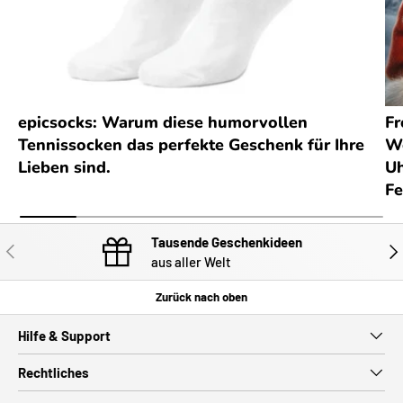
epicsocks: Warum diese humorvollen
Fr
Tennissocken das perfekte Geschenk für Ihre
We
Lieben sind.
Uh
Fe
Tausende Geschenkideen
VORHERIGE
NÄC
aus aller Welt
Zurück nach oben
Hilfe & Support
Rechtliches