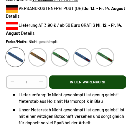
VERSANDKOSTENFREI POST (DE)
Do. 13. - Fr. 14. August
Details
Lieferung AT 3,90 € / ab 50 Euro GRATIS
Mi. 12. - Fr. 14.
August
Details
Farbe/Motiv:
Nicht geschimpft
Nicht geschimpft
Meister
Lass mich
NEIN! in Blau
NEIN! in Grün
Anzahl
IN DEN WARENKORB
-
+
Lieferumfang: 1x Nicht geschimpft ist genug gelobt!
Meterstab aus Holz mit Marmoroptik in Blau
Unser Meterstab Nicht geschimpft ist genug gelobt! ist
mit einer witzigen Botschaft versehen und sorgt gleich
für doppelt so viel Spaß bei der Arbeit.