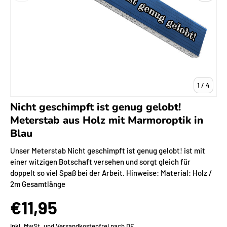
von
1
/
4
Nicht geschimpft ist genug gelobt!
Meterstab aus Holz mit Marmoroptik in
Blau
Unser Meterstab Nicht geschimpft ist genug gelobt! ist mit
einer witzigen Botschaft versehen und sorgt gleich für
doppelt so viel Spaß bei der Arbeit. Hinweise: Material: Holz /
2m Gesamtlänge
€11,95
inkl. MwSt. und
Versandkostenfrei nach DE