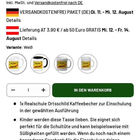
inkl. MwSt. und
Versandkostenfrei nach DE
VERSANDKOSTENFREI PAKET (DE)
Di. 11. - Mi. 12. August
Details
Lieferung AT 3,90 € / ab 50 Euro GRATIS
Mi. 12. - Fr. 14.
August
Details
Variante:
Weiß
Weiß
Farbig
Glitzer
Glas
Anzahl
IN DEN WARENKORB
-
+
1x Realschule Ortsschild Kaffeebecher zur Einschulung
in der gewählten Ausführung
Kinder werden diese Tasse lieben. Sie eignet sich
perfekt für die Schultüte und kann beispielsweise mit
Süßigkeiten gefüllt werden. Wenn du noch nach einem