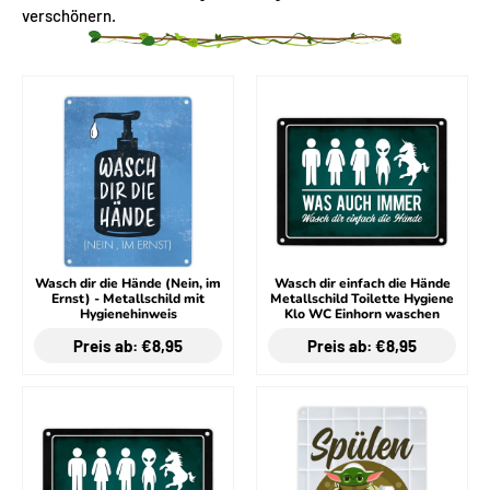
verschönern.
Wasch dir die Hände (Nein, im
Wasch dir einfach die Hände
Ernst) - Metallschild mit
Metallschild Toilette Hygiene
Hygienehinweis
Klo WC Einhorn waschen
Preis ab: €8,95
Preis ab: €8,95