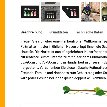
Bild 1 in Galerieansicht laden
Bild 2 in Galerieansicht laden
Bild 3 in Galerieansicht
Bild 4 in 
Beschreibung
Grunddaten
Technische Daten
Freuen Sie sich über einen farbenfrohen Willkommensg
Fußmatte mit vier fröhlichen Hasen bringt Ihnen die Os
Haustür. Die Matte ist aus pflegeleichter Kunstfaser he
rutschfeste Gummiunterseite mit niedrigem Gummirand.
60x40cm und 75x50cm und in Handarbeit in unserer Fu
hergestellt. Verschenken Sie diese hübsche Fußmatte 
Freunde, Familie und Nachbarn zum Geburtstag oder Os
wird jeder Besuch bei Ihnen gleich doppelt willkommen