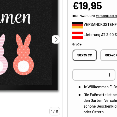
€19,95
inkl. MwSt. und
Versandkosten
VERSANDKOSTENFR
Lieferung AT 3,90 €
NÄCHSTE
Größe
50X35 CM
60X40 
Anzahl
-
+
1x Willkommen Fußm
Die Fußmatte ist pe
den Garten. Versche
schöne Geschenkide
von
1
/
11
oder Ostern.