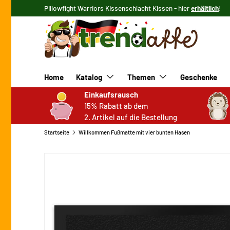
Pillowfight Warriors Kissenschlacht Kissen - hier
erhältlich
!
DIREKT ZUM INHALT
Home
Katalog
Themen
Geschenke
Einkaufsrausch
15% Rabatt ab dem
2. Artikel auf die Bestellung
Startseite
Willkommen Fußmatte mit vier bunten Hasen