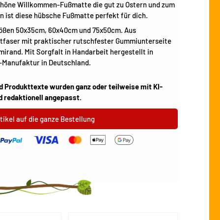
chöne Willkommen-Fußmatte die gut zu Ostern und zum
n ist diese hübsche Fußmatte perfekt für dich.
Größen 50x35cm, 60x40cm und 75x50cm. Aus
stfaser mit praktischer rutschfester Gummiunterseite
en
ieansicht laden
ild 10 in Galerieansicht laden
Bild 11 in Galerieansicht laden
rand. Mit Sorgfalt in Handarbeit hergestellt in
Manufaktur in Deutschland.
d Produkttexte wurden ganz oder teilweise mit KI-
d redaktionell angepasst.
tikel auf die ganze Bestellung