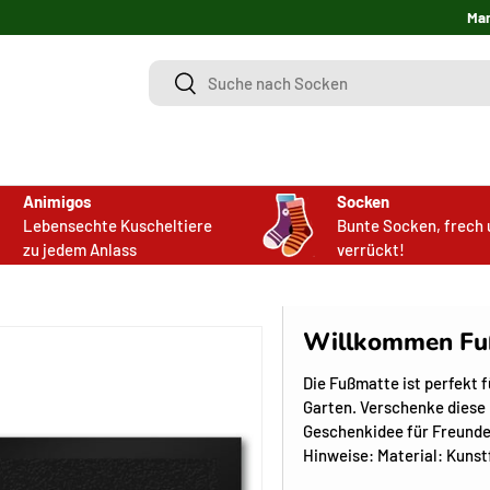
Ma
Suchen
Suchen
Animigos
Socken
Lebensechte Kuscheltiere
Bunte Socken, frech 
zu jedem Anlass
verrückt!
Willkommen Fuß
Die Fußmatte ist perfekt 
Garten. Verschenke diese 
Geschenkidee für Freunde
Hinweise: Material: Kunst