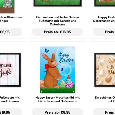
lich willkommen
Eier suchen und frohe Ostern
Happy East
änger
Fußmatte mit Spruch und
Osterhasen un
Osterhase
 €6,95
Preis ab: €16,95
Preis
Fußmatte mit
Happy Easter Metallschild mit
Ein schönes 
 und Blumen
Osterhase und Ostereiern
mit 
€16,95
Preis ab: €8,95
Preis