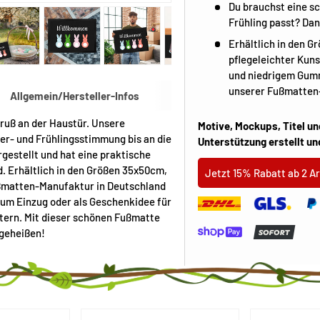
Du brauchst eine s
Frühling passt? Dan
Erhältlich in den 
pflegeleichter Kun
 laden
Galerieansicht laden
Bild 5 in Galerieansicht laden
Bild 6 in Galerieansicht laden
Bild 7 in Galerieansicht laden
Bild 8 in Galerieansicht lad
Bild 9 in Galer
B
und niedrigem Gummi
unserer Fußmatten-
Allgemein/Hersteller-Infos
ruß an der Haustür. Unsere
Motive, Mockups, Titel un
ter- und Frühlingsstimmung bis an die
Unterstützung erstellt un
rgestellt und hat eine praktische
 Erhältlich in den Größen 35x50cm,
Jetzt 15% Rabatt ab 2 Ar
ßmatten-Manufaktur in Deutschland
zum Einzug oder als Geschenkidee für
tern. Mit dieser schönen Fußmatte
 geheißen!